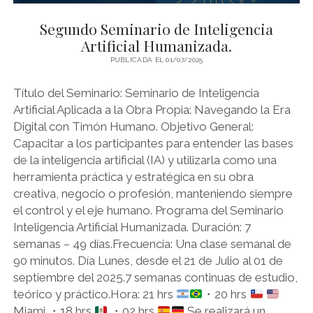
PSICOZOICA EDITORES
Segundo Seminario de Inteligencia
Artificial Humanizada.
PUBLICADA EL 01/07/2025
Título del Seminario: Seminario de Inteligencia
Artificial Aplicada a la Obra Propia: Navegando la Era
Digital con Timón Humano. Objetivo General:
Capacitar a los participantes para entender las bases
de la inteligencia artificial (IA) y utilizarla como una
herramienta práctica y estratégica en su obra
creativa, negocio o profesión, manteniendo siempre
el control y el eje humano. Programa del Seminario
Inteligencia Artificial Humanizada. Duración: 7
semanas – 49 días.Frecuencia: Una clase semanal de
90 minutos. Día Lunes, desde el 21 de Julio al 01 de
septiembre del 2025.7 semanas continuas de estudio,
teórico y práctico.Hora: 21 hrs
・20 hrs
Miami ・18 hrs
・02 hrs
Se realizará un