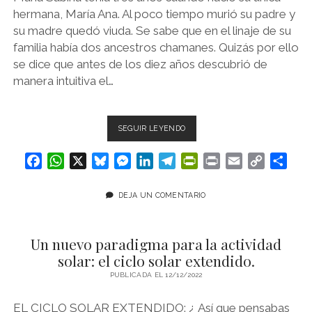
hermana, María Ana. Al poco tiempo murió su padre y
su madre quedó viuda. Se sabe que en el linaje de su
familia había dos ancestros chamanes. Quizás por ello
se dice que antes de los diez años descubrió de
manera intuitiva el…
MARIA
SEGUIR LEYENDO
SABINA:
LA
F
W
X
B
M
L
T
P
P
E
C
C
SABIA
a
h
l
e
i
e
r
r
m
o
o
DE
c
a
u
s
n
l
i
i
a
p
m
LOS
DEJA UN COMENTARIO
HONGOS.
e
t
e
s
k
e
n
n
i
y
p
b
s
s
e
e
g
t
t
l
L
a
Un nuevo paradigma para la actividad
o
A
k
n
d
r
F
i
r
solar: el ciclo solar extendido.
o
p
y
g
I
a
r
n
t
k
p
PUBLICADA EL 12/12/2022
e
n
m
i
k
i
r
e
r
EL CICLO SOLAR EXTENDIDO: ¿ Así que pensabas
n