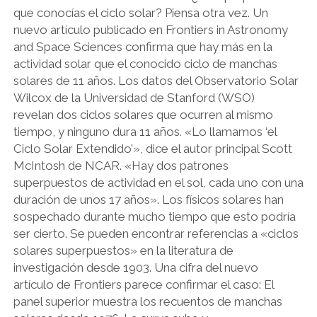
que conocías el ciclo solar? Piensa otra vez. Un
d
nuevo artículo publicado en Frontiers in Astronomy
l
and Space Sciences confirma que hay más en la
y
actividad solar que el conocido ciclo de manchas
solares de 11 años. Los datos del Observatorio Solar
Wilcox de la Universidad de Stanford (WSO)
revelan dos ciclos solares que ocurren al mismo
tiempo, y ninguno dura 11 años. «Lo llamamos ‘el
Ciclo Solar Extendido’», dice el autor principal Scott
McIntosh de NCAR. «Hay dos patrones
superpuestos de actividad en el sol, cada uno con una
duración de unos 17 años». Los físicos solares han
sospechado durante mucho tiempo que esto podría
ser cierto. Se pueden encontrar referencias a «ciclos
solares superpuestos» en la literatura de
investigación desde 1903. Una cifra del nuevo
artículo de Frontiers parece confirmar el caso: El
panel superior muestra los recuentos de manchas