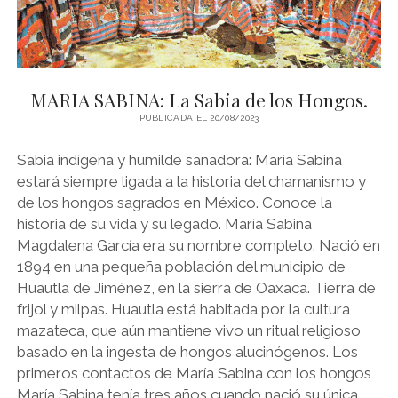
d
l
y
MARIA SABINA: La Sabia de los Hongos.
PUBLICADA EL 20/08/2023
Sabia indígena y humilde sanadora: María Sabina
estará siempre ligada a la historia del chamanismo y
de los hongos sagrados en México. Conoce la
historia de su vida y su legado. María Sabina
Magdalena García era su nombre completo. Nació en
1894 en una pequeña población del municipio de
Huautla de Jiménez, en la sierra de Oaxaca. Tierra de
frijol y milpas. Huautla está habitada por la cultura
mazateca, que aún mantiene vivo un ritual religioso
basado en la ingesta de hongos alucinógenos. Los
primeros contactos de María Sabina con los hongos
María Sabina tenía tres años cuando nació su única