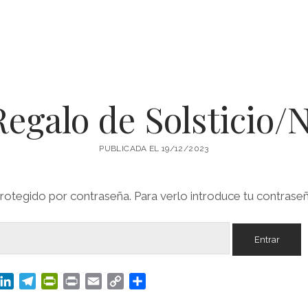
Regalo de Solsticio/
PUBLICADA EL 19/12/2023
rotegido por contraseña. Para verlo introduce tu contraseñ
M
L
T
P
P
E
C
C
i
e
r
r
m
o
o