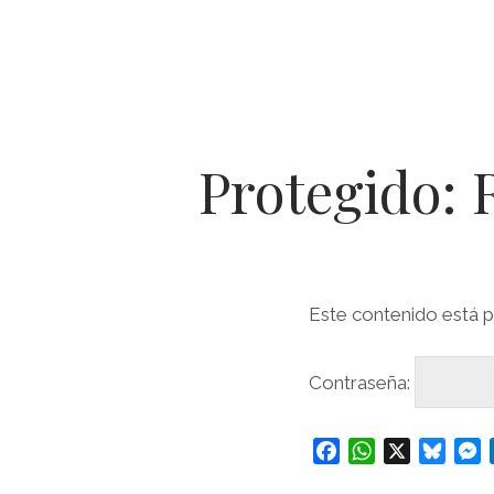
Protegido: 
Este contenido está p
Contraseña:
F
W
X
B
a
h
l
e