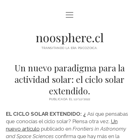
abrir
INICIO
menú
ESCUELA DE ALTA CONSCIENCIA
noosphere.cl
PROGRAMA DE ACTIVIDADES
TRANSITANDO LA ERA PSICOZOICA.
PRÁCTICAS TOLTECAS
Un nuevo paradigma para la
TU NAWAL NATAL
actividad solar: el ciclo solar
BLOG
extendido.
FOTOGRAFÍA
PUBLICADA EL 12/12/2022
ANKARI HUASI
EL CICLO SOLAR EXTENDIDO: ¿
Así que pensabas
que conocías el ciclo solar? Piensa otra vez.
Un
RELATO LOCAL MAGAZINE
nuevo artículo
publicado en
Frontiers in Astronomy
CANAL PRIVADO NOOSPHERE NEWS
and Space Sciences
confirma que hay más en la