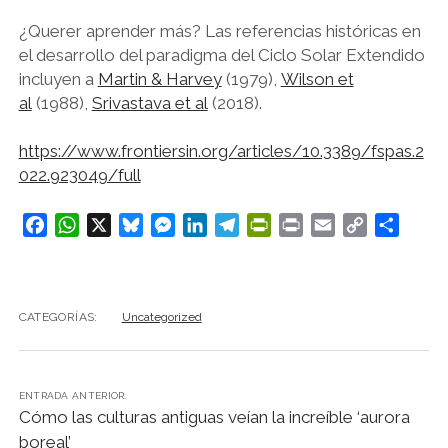
¿Querer aprender más? Las referencias históricas en
el desarrollo del paradigma del Ciclo Solar Extendido
incluyen a
Martin & Harvey
(1979),
Wilson et
al
(1988),
Srivastava et al
(2018).
https://www.frontiersin.org/articles/10.3389/fspas.2
022.923049/full
F
W
X
B
M
L
T
P
P
E
C
C
a
h
l
e
i
e
r
r
m
o
o
c
a
u
s
n
l
i
i
a
p
m
e
t
e
s
k
e
n
n
i
y
p
CATEGORÍAS:
Uncategorized
b
s
s
e
e
g
t
t
l
L
a
o
A
k
n
d
r
F
i
r
o
p
y
g
I
a
r
n
t
k
p
e
n
m
i
k
i
ENTRADA ANTERIOR:
Cómo las culturas antiguas veían la increíble ‘aurora
r
e
r
n
boreal’