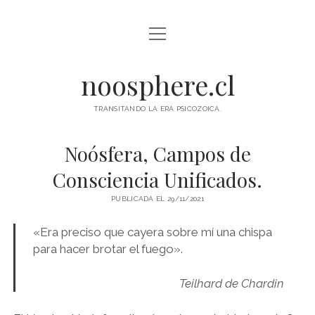
abrir
INICIO
menú
ESCUELA DE ALTA CONSCIENCIA
noosphere.cl
PROGRAMA DE ACTIVIDADES
TRANSITANDO LA ERA PSICOZOICA.
PRÁCTICAS TOLTECAS
Noósfera, Campos de
TU NAWAL NATAL
Consciencia Unificados.
BLOG
PUBLICADA EL 29/11/2021
FOTOGRAFÍA
«Era preciso que cayera sobre mí una chispa
para hacer brotar el fuego».
ANKARI HUASI
RELATO LOCAL MAGAZINE
Teilhard de Chardin
CANAL PRIVADO NOOSPHERE NEWS