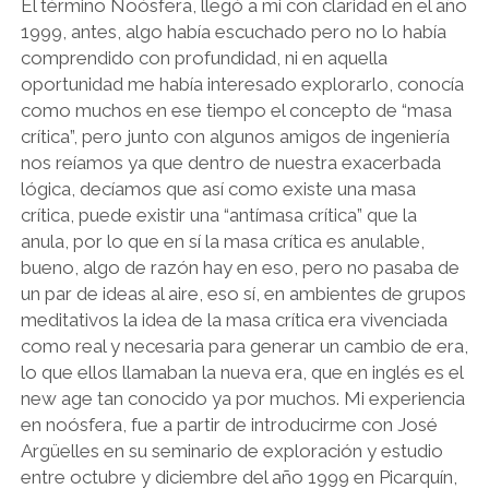
El término Noósfera, llegó a mi con claridad en el año
1999, antes, algo había escuchado pero no lo había
PSICOZOICA EDITORES
comprendido con profundidad, ni en aquella
oportunidad me había interesado explorarlo, conocía
como muchos en ese tiempo el concepto de “masa
crítica”, pero junto con algunos amigos de ingeniería
nos reíamos ya que dentro de nuestra exacerbada
lógica, decíamos que así como existe una masa
crítica, puede existir una “antímasa crítica” que la
anula, por lo que en sí la masa crítica es anulable,
bueno, algo de razón hay en eso, pero no pasaba de
un par de ideas al aire, eso sí, en ambientes de grupos
meditativos la idea de la masa crítica era vivenciada
como real y necesaria para generar un cambio de era,
lo que ellos llamaban la nueva era, que en inglés es el
new age tan conocido ya por muchos. Mi experiencia
en noósfera, fue a partir de introducirme con José
Argüelles en su seminario de exploración y estudio
entre octubre y diciembre del año 1999 en Picarquín,