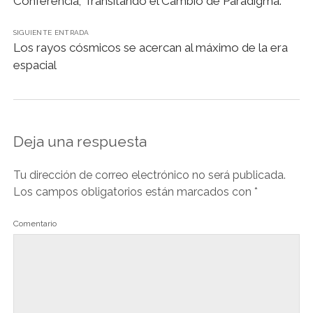
Conferencia; Transitando el Cambio de Paradigma.
r
e
r
n
d
SIGUIENTE ENTRADA
Los rayos cósmicos se acercan al máximo de la era
l
espacial
y
Deja una respuesta
Tu dirección de correo electrónico no será publicada.
Los campos obligatorios están marcados con
*
Comentario