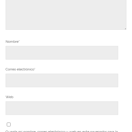
Nombre*
Correo electrónico*
Web
Guarda mi nombre, correo electrónico y web en este navegador para la