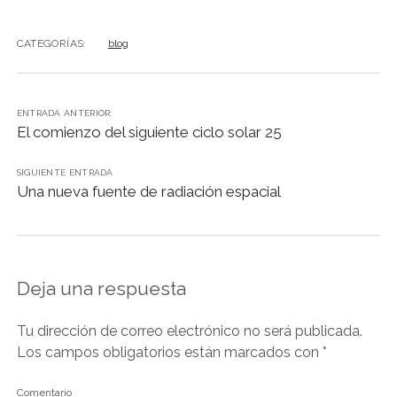
c
a
u
s
n
l
i
i
a
p
m
e
t
e
s
k
e
n
n
i
y
p
CATEGORÍAS:
blog
b
s
s
e
e
g
t
t
l
L
a
o
A
k
n
d
r
F
i
r
o
p
y
g
I
a
r
n
t
k
p
e
n
m
i
k
i
ENTRADA ANTERIOR:
El comienzo del siguiente ciclo solar 25
r
e
r
n
d
SIGUIENTE ENTRADA
Una nueva fuente de radiación espacial
l
y
Deja una respuesta
Tu dirección de correo electrónico no será publicada.
Los campos obligatorios están marcados con
*
Comentario