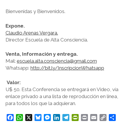
Bienvenidas y Bienvenidos.
Expone.
Claudio Arenas Vergara.
Director Escuela de Alta Consciencia.
Venta, Información y entrega.
Mail:
escuela.alta.consciencia@gmail.com
Whatsapp:
http://bit.ly/InscripcionWhatsapp
Valor:
U$ 50. Esta Conferencia se entregará en Video, vía
enlace privado a una lista de reproducción en línea,
para todos los que la adquieran.
F
W
X
B
M
L
T
P
P
E
C
C
a
h
l
e
i
e
r
r
m
o
o