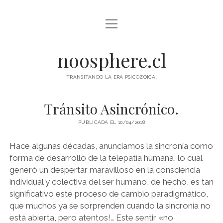
abrir
INICIO
menú
ESCUELA DE ALTA CONSCIENCIA
noosphere.cl
PROGRAMA DE ACTIVIDADES
TRANSITANDO LA ERA PSICOZOICA.
PRÁCTICAS TOLTECAS
Tránsito Asincrónico.
TU NAWAL NATAL
PUBLICADA EL 10/04/2018
BLOG
Hace algunas décadas, anunciamos la sincronía como
FOTOGRAFÍA
forma de desarrollo de la telepatía humana, lo cual
generó un despertar maravilloso en la consciencia
ANKARI HUASI
individ
ual y colectiva del ser humano, de hecho, es tan
significativo este proceso de cambio paradigmático,
RELATO LOCAL MAGAZINE
que muchos ya se sorprenden cuando la sincronía no
está abierta, pero atentos!… Este sentir «no
CANAL PRIVADO NOOSPHERE NEWS