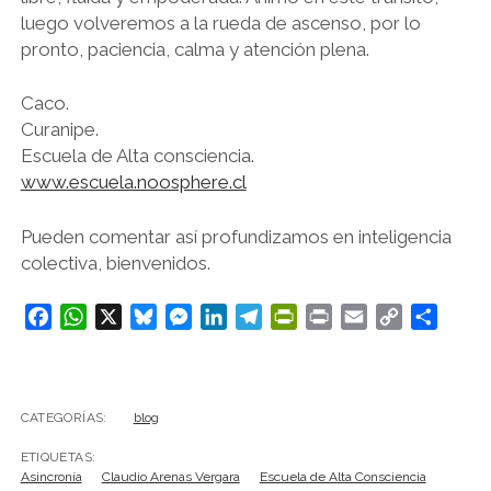
luego volveremos a la rueda de ascenso, por lo
pronto, paciencia, calma y atención plena.
Caco.
Curanipe.
Escuela de Alta consciencia.
www.escuela.noosphere.cl
Pueden comentar así profundizamos en inteligencia
colectiva, bienvenidos.
F
W
X
B
M
L
T
P
P
E
C
C
a
h
l
e
i
e
r
r
m
o
o
c
a
u
s
n
l
i
i
a
p
m
e
t
e
s
k
e
n
n
i
y
p
CATEGORÍAS:
blog
b
s
s
e
e
g
t
t
l
L
a
o
A
k
n
d
r
F
i
r
ETIQUETAS:
o
p
y
g
I
a
r
n
t
Asincronía
Claudio Arenas Vergara
Escuela de Alta Consciencia