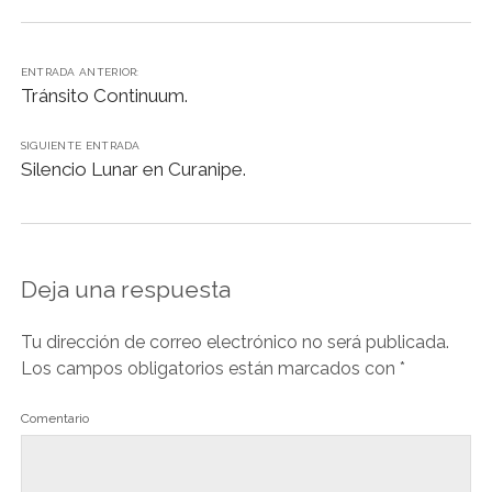
k
p
e
n
m
i
k
i
r
e
r
n
ENTRADA ANTERIOR:
d
Tránsito Continuum.
l
y
SIGUIENTE ENTRADA
Silencio Lunar en Curanipe.
Deja una respuesta
Tu dirección de correo electrónico no será publicada.
Los campos obligatorios están marcados con
*
Comentario