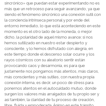
sincrónico» que puedan estar experimentando no es
PSICOZOICA EDITORES
más que un retroceso para seguir avanzando, ya que
siendo el fenómeno sincrónico una conexión sutil con
la conciencia intrínseca personal y por ende del
entorno inmediato, lo que está aconteciendo en este
momento es el otro lado de la moneda, o mejor
dicho, la polaridad de aquel mismo avance; si nos
hemos sutilizado en nuestro estar despierto y
consciente, y lo hemos disfrutado con alegría, en
este tiempo donde el descenso solar ocurre y los
rayos cósmicos con su aleatorio sentir están
provocando caos y desarmonía, es para que
justamente nos pongamos más atentos, más claros,
más conscientes y más sutiles, con nuestra propia
conexión interna, es decir, un poco de stress para
ponernos atentos en el autocuidado mutuo, donde
surgen los valores más arraigados de tu propio ser y
así también, la claridad de tu proceso de creación,
libre, fluida y empoderada. Ánimo en este tránsito,