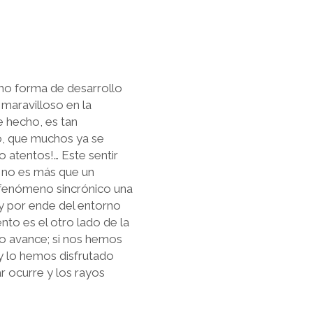
mo forma de desarrollo
 maravilloso en la
e hecho, es tan
o, que muchos ya se
o atentos!… Este sentir
 no es más que un
 fenómeno sincrónico una
 y por ende del entorno
to es el otro lado de la
o avance; si nos hemos
 y lo hemos disfrutado
r ocurre y los rayos