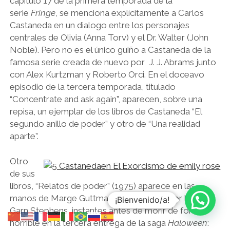
capítulo 17 de la primera temporada de la
serie
Fringe
, se menciona explícitamente a Carlos
Castaneda en un dialogo entre los personajes
centrales de Olivia (Anna Torv) y el Dr. Walter (John
Noble). Pero no es el único guiño a Castaneda de la
famosa serie creada de nuevo por J. J. Abrams junto
con Alex Kurtzman y Roberto Orci. En el doceavo
episodio de la tercera temporada, titulado
“Concentrate and ask again”, aparecen, sobre una
repisa, un ejemplar de los libros de Castaneda “El
segundo anillo de poder” y otro de “Una realidad
aparte”.
Otro
de sus
libros, “Relatos de poder” (1975) aparece en las
manos de Marge Guttman, interpretado por la actriz
¡Bienvenido/a!
Garn Stephens, instantes antes de morir de forma
horrible en la tercera entrega de la saga
Haloween
: