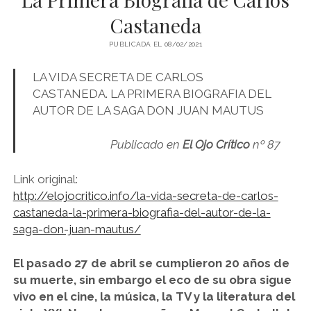
Castaneda
PSICOZOICA EDITORES
PUBLICADA EL 08/02/2021
LA VIDA SECRETA DE CARLOS
CASTANEDA. LA PRIMERA BIOGRAFIA DEL
AUTOR DE LA SAGA DON JUAN MAUTUS
Publicado en
El Ojo Crítico
nº 87
Link original:
http://elojocritico.info/la-vida-secreta-de-carlos-
castaneda-la-primera-biografia-del-autor-de-la-
saga-don-juan-mautus/
El pasado 27 de abril se cumplieron 20 años de
su muerte, sin embargo el eco de su obra sigue
vivo en el cine, la música, la TV y la literatura del