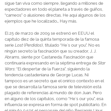
sigue tan viva como siempre, llegando a millones de
espectadores en todo el planeta a través de guiños,
“cameos” o alusiones directas. He aquí algunos de los
ejemplos que he localizado… Hay más.
El 25 de marzo de 2009 se estrenó en EEUU el
capítulo diez de la quinta temporada de la famosa
serie
Lost
(
Perdidos
), titulado “He´s our you”. No es
ningún secreto la fascinación que su creador, J. J.
Abrams, siente por Castaneda. Fascinación que
continuaría expresando en la séptima entrega de
Star
Wars
: “El despertar de la Fuerza”, siguiendo la
tendencia castadeniana de George Lucas. Ni
tampoco es un secreto que el onírico contexto en el
que se desarrolla la famosa serie de televisión está
plagado de referencias al mundo de don Juan. Pero
en alguno de los capítulos, como “He´s our you”, esa
influencia se expresa en forma de spot publicitario. En
el minuto 04:05 el personaje del niño Benjamin Linus