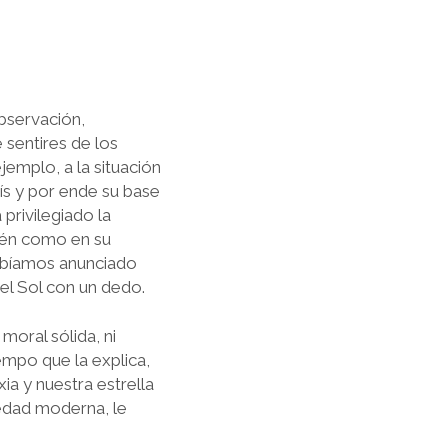
bservación,
sentires de los
jemplo, a la situación
aís y por ende su base
privilegiado la
ién como en su
habíamos anunciado
 el Sol con un dedo.
moral sólida, ni
iempo
que la explica,
xia y nuestra estrella
iedad moderna, le