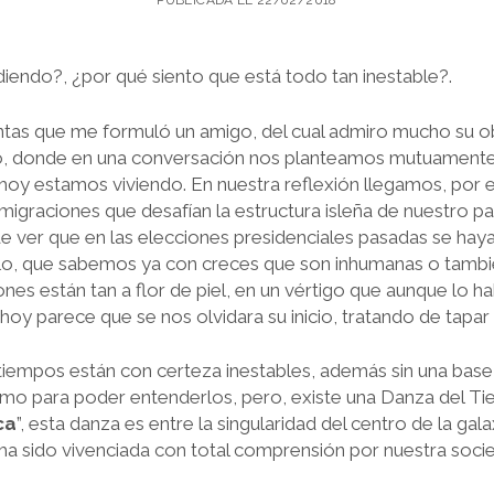
PUBLICADA EL 22/02/2018
iendo?, ¿por qué siento que está todo tan inestable?.
ntas que me formuló un amigo, del cual admiro mucho su o
jo, donde en una conversación nos planteamos mutuamente 
hoy estamos viviendo. En nuestra reflexión llegamos, por e
 inmigraciones que desafían la estructura isleña de nuestro p
 de ver que en las elecciones presidenciales pasadas se haya 
lo, que sabemos ya con creces que son inhumanas o tamb
ones están tan a flor de piel, en un vértigo que aunque lo 
oy parece que se nos olvidara su inicio, tratando de tapar
tiempos están con certeza inestables, además sin una base 
 como para poder entenderlos, pero, existe una
Danza del T
ca
”, esta danza es entre la singularidad del centro de la gala
no ha sido vivenciada con total comprensión por nuestra soc