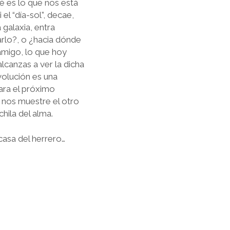
é es lo que nos está
l “día-sol”, decae,
 galaxia, entra
rlo?, o ¿hacia dónde
amigo, lo que hoy
lcanzas a ver la dicha
olución es una
ara el próximo
 nos muestre el otro
hila del alma.
casa del herrero…