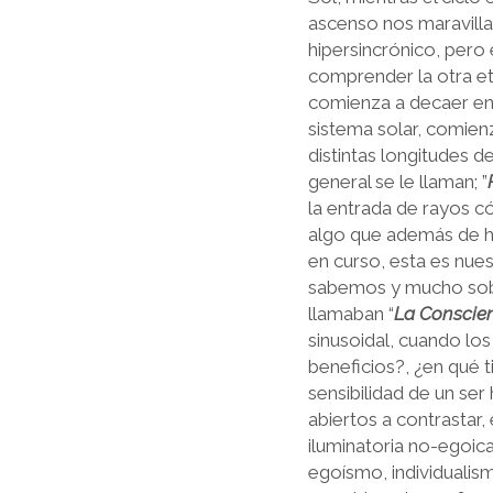
ascenso nos maravillar
hipersincrónico, pero 
comprender la otra eta
comienza a decaer en 
sistema solar, comienz
distintas longitudes d
general se le llaman; ”
la entrada de rayos c
algo que además de he
en curso, esta es nue
sabemos y mucho sobre
llamaban “
La Conscien
sinusoidal, cuando lo
beneficios?, ¿en qué 
sensibilidad de un ser
abiertos a contrastar,
iluminatoria no-egoic
egoísmo, individualis