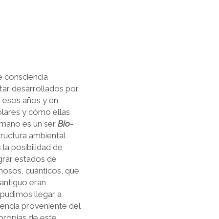
e consciencia
tar desarrollados por
n esos años y en
olares y cómo ellas
umano es un ser
Bio-
tructura ambiental
la posibilidad de
grar estados de
nosos, cuánticos, que
 antiguo eran
 pudimos llegar a
encia proveniente del
 propias de este