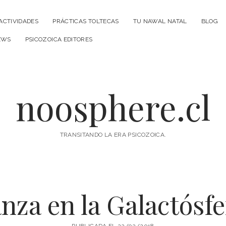
ACTIVIDADES
PRÁCTICAS TOLTECAS
TU NAWAL NATAL
BLOG
EWS
PSICOZOICA EDITORES
noosphere.cl
TRANSITANDO LA ERA PSICOZOICA.
nza en la Galactósfe