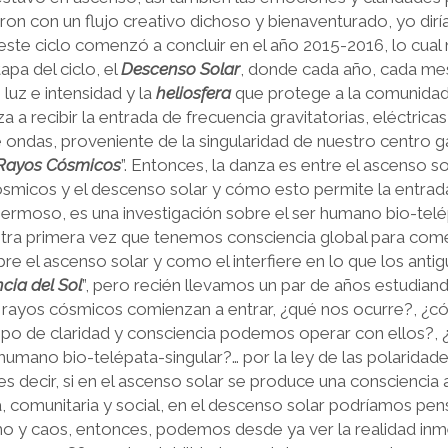
on con un flujo creativo dichoso y bienaventurado, yo diría
este ciclo comenzó a concluir en el año 2015-2016, lo cual n
pa del ciclo, el
Descenso Solar
, donde cada año, cada mes,
luz e intensidad y la
heliosfera
que protege a la comunidad
a a recibir la entrada de frecuencia gravitatorias, eléctrica
e ondas, proveniente de la singularidad de nuestro centro g
Rayos Cósmicos
”. Entonces, la danza es entre el ascenso so
ósmicos y el descenso solar y cómo esto permite la entra
rmoso, es una investigación sobre el ser humano bio-telé
stra primera vez que tenemos consciencia global para comen
 el ascenso solar y como el interfiere en lo que los anti
cia del Sol
”, pero recién llevamos un par de años estudiand
s rayos cósmicos comienzan a entrar, ¿qué nos ocurre?, ¿
tipo de claridad y consciencia podemos operar con ellos?,
 humano bio-telépata-singular?… por la ley de las polarida
 es decir, si en el ascenso solar se produce una conscienci
a, comunitaria y social, en el descenso solar podríamos pen
mo y caos, entonces, podemos desde ya ver la realidad inm