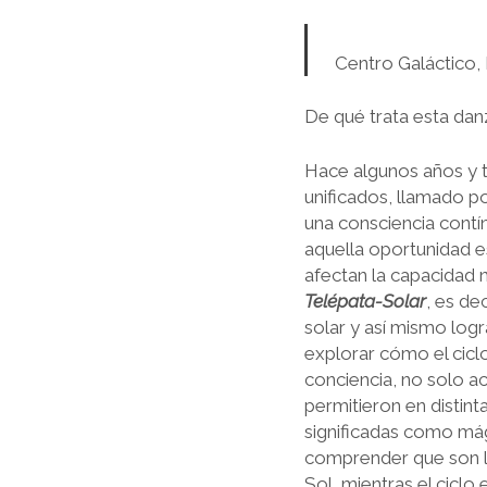
Centro Galáctico,
De qué trata esta danz
Hace algunos años y 
unificados, llamado 
una consciencia contí
aquella oportunidad e
afectan la capacidad 
Telépata-Solar
,
es dec
solar y así mismo logr
explorar cómo el cic
conciencia, no solo a
permitieron en distint
significadas como mági
comprender que son la
Sol, mientras el ciclo