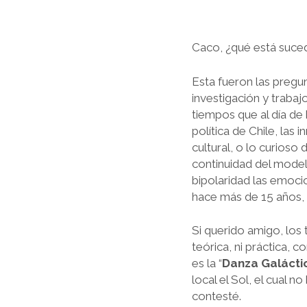
Caco, ¿qué está suced
Esta fueron las pregu
investigación y traba
tiempos que al día de 
política de Chile, las
cultural, o lo curioso
continuidad del mode
bipolaridad las emoci
hace más de 15 años, h
Si querido amigo, los 
teórica, ni práctica,
es la “
Danza Galácti
local el Sol, el cual 
contesté.