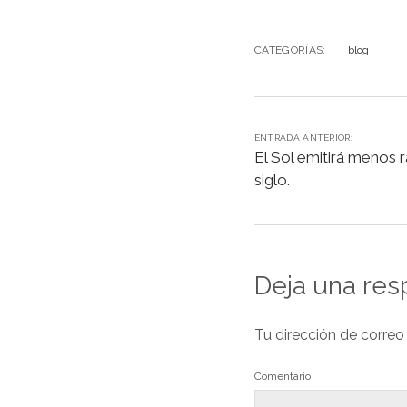
e
t
e
s
b
s
s
e
CATEGORÍAS:
blog
o
A
k
n
o
p
y
g
k
p
e
r
ENTRADA ANTERIOR:
El Sol emitirá menos 
siglo.
Deja una res
Tu dirección de correo
Comentario