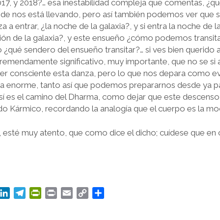
017, y 2018?… esa inestabilidad compleja que comentas, ¿qu
de nos está llevando, pero así también podemos ver que si e
a entrar, ¿la noche de la galaxia?, y si entra la noche de la
ón de la galaxia?, y este ensueño ¿cómo podemos transita
o ¿qué sendero del ensueño transitar?… si ves bien querido 
remendamente significativo, muy importante, que no se si a
er consciente esta danza, pero lo que nos depara como ev
cia enorme, tanto así que podemos prepararnos desde ya p
sí es el camino del Dharma, como dejar que este descenso
ado Kármico, recordando la analogía que el cuerpo es la moc
esté muy atento, que como dice el dicho; cuídese que en 
M
L
T
P
P
E
C
C
i
e
r
r
m
o
o
n
l
i
i
a
p
m