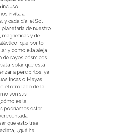
 incluso
os invita a
 y cada día, el Sol
 planetaria de nuestro
s, magnéticas y de
aláctico, que por lo
lar y como ella aleja
da de rayos cósmicos,
pata-solar que está
zar a percibirlos, ya
guos Incas o Mayas,
o el otro lado de la
cómo son sus
 ¿cómo es la
des podríamos estar
a acrecentada
sar que esto trae
ediata, ¿qué ha