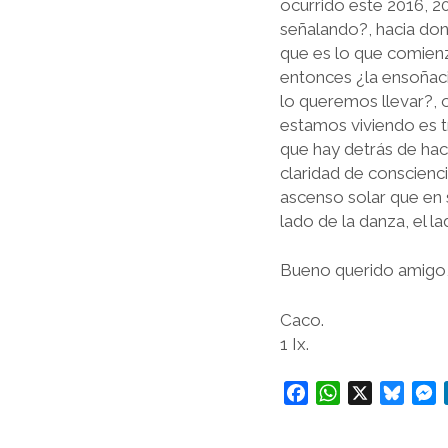
ocurrido este 2016, 2
señalando?, hacia don
que es lo que comienza 
entonces ¿la ensoñaci
lo queremos llevar?, 
estamos viviendo es t
que hay detrás de hac
claridad de conscien
ascenso solar que en 
lado de la danza, el l
Bueno querido amigo, 
Caco.
1 Ix.
F
W
X
B
a
h
l
e
c
a
u
s