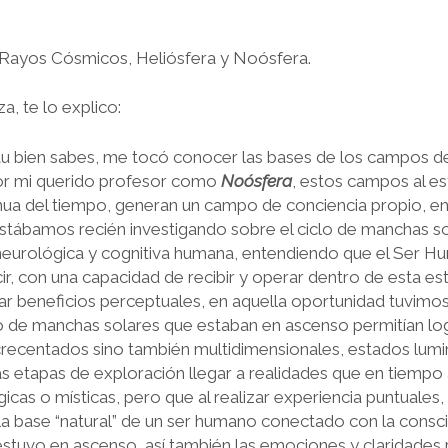
 Rayos Cósmicos, Heliósfera y Noósfera.
a, te lo explico:
tu bien sabes, me tocó conocer las bases de los campos d
por mi querido profesor como
Noósfera
, estos campos al es
nua del tiempo, generan un campo de conciencia propio, e
stábamos recién investigando sobre el ciclo de manchas s
neurológica y cognitiva humana, entendiendo que el Ser H
ir, con una capacidad de recibir y operar dentro de esta es
ar beneficios perceptuales, en aquella oportunidad tuvimos 
lo de manchas solares que estaban en
ascenso
permitían lo
crecentados sino también multidimensionales, estados lumi
as etapas de exploración llegar a realidades que en tiempo
cas o místicas, pero que al realizar experiencia puntuales,
 base “natural” de un ser humano conectado con la consci
 estuvo en ascenso, así también las emociones y claridades