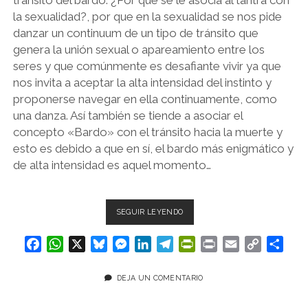
la sexualidad?, por que en la sexualidad se nos pide
PSICOZOICA EDITORES
danzar un continuum de un tipo de tránsito que
genera la unión sexual o apareamiento entre los
seres y que comúnmente es desafiante vivir ya que
nos invita a aceptar la alta intensidad del instinto y
proponerse navegar en ella continuamente, como
una danza. Así también se tiende a asociar el
concepto «Bardo» con el tránsito hacia la muerte y
esto es debido a que en sí, el bardo más enigmático y
de alta intensidad es aquel momento…
TRÁNSITO
SEGUIR LEYENDO
CONTINUUM.
F
W
X
B
M
L
T
P
P
E
C
C
a
h
l
e
i
e
r
r
m
o
o
c
a
u
s
n
l
i
i
a
p
m
DEJA UN COMENTARIO
e
t
e
s
k
e
n
n
i
y
p