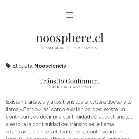
abrir
INICIO
menú
ESCUELA DE ALTA CONSCIENCIA
noosphere.cl
PROGRAMA DE ACTIVIDADES
TRANSITANDO LA ERA PSICOZOICA.
PRÁCTICAS TOLTECAS
Etiqueta:
Noosciencia
TU NAWAL NATAL
Tránsito Continuum.
BLOG
PUBLICADA EL 04/04/2018
FOTOGRAFÍA
Existen tránsitos y a los tránsitos la cultura tibetana le
llama «Bardo», así como existen bardos, existe un
ANKARI HUASI
continuum, es decir una continuidad de aquel tránsito,
RELATO LOCAL MAGAZINE
a esto, a la continuidad del tránsito se le llama
«Tantra», entonces el Tantra es la continuidad en el
CANAL PRIVADO NOOSPHERE NEWS
tránsito del bardo. ¿Por qué se le asocia al tantra con