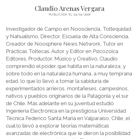
b
s
s
e
e
g
t
t
l
L
a
Claudio Arenas Vergara
o
A
k
n
d
r
F
i
r
o
p
y
PUBLICADA EL 04/01/2018
g
I
a
r
n
t
k
p
e
n
m
i
k
i
Investigador de Campo en Noosciencia, Toltequidad
r
e
r
y Nahualismo. Director, Escuela de Alta Consciencia.
n
Creador de Noosphere News Network. Tutor en
d
Prácticas Toltecas. Autor y Editor en Psicozoica
l
Editores. Productor, Músico y Creativo. Claudio
y
comprendió el poder que habita en la naturaleza, y
sobre todo en la naturaleza humana, a muy temprana
edad, lo que lo llevó a tomar la sabiduría de
experimentados arrieros, montañeses, campesinos,
nativos y pueblos originarios de la Patagonia y el sur
de Chile. Más adelante en su juventud estudió
Ingeniería Electrónica en la prestigiosa Universidad
Técnica Federico Santa María en Valparaíso, Chile, el
cual lo llevó a explorar teorías matemáticas
avanzadas de electrónica que le dieron la posibilidad